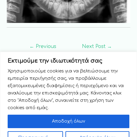
←
Previous
Next Post
→
Post
Εκτιμούμε την ιδιωτικότητά σας
Χρησιμοποιούμε cookies για να βελτιώσουμε την
εμπειρία περιήγησής σας, να προβάλλουμε
εξατομικευμένες διαφημίσεις ή περιεχόμενο και να
αναλύουμε την επισκεψιμότητά μας. Κάνοντας κλικ
στο "Αποδοχή όλων", συναινείτε στη χρήση των
cookies από εμάς.
Αποδοχή όλων
Copyright © 2026 Οδοντιατρική Ακτινοδιάγνωση
Powered by
EGNITE