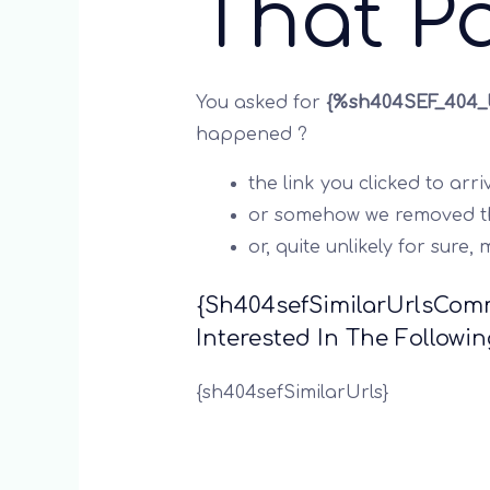
That P
You asked for
{%sh404SEF_404
happened ?
the link you clicked to arri
or somehow we removed th
or, quite unlikely for sure,
{sh404sefSimilarUrlsComm
Interested In The Follow
{sh404sefSimilarUrls}