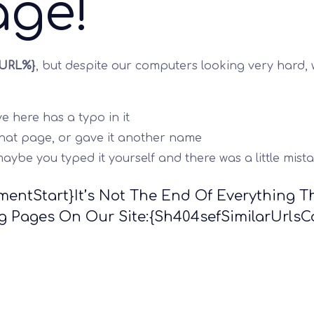
age!
_URL%}
, but despite our computers looking very hard, w
ve here has a typo in it
at page, or gave it another name
 maybe you typed it yourself and there was a little mist
entStart}It’s Not The End Of Everything T
ing Pages On Our Site:{sh404sefSimilarUrl