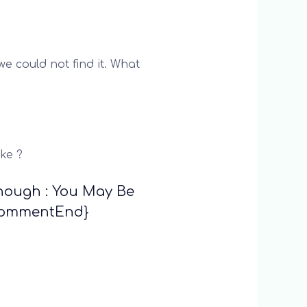
e could not find it. What
ake ?
hough : You May Be
sCommentEnd}