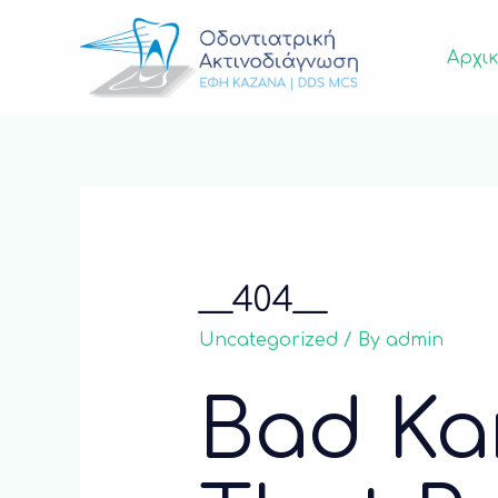
Αρχι
__404__
Uncategorized
/ By
admin
Bad Ka