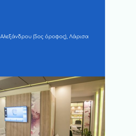
Αλεξάνδρου (5ος όροφος), Λάρισα