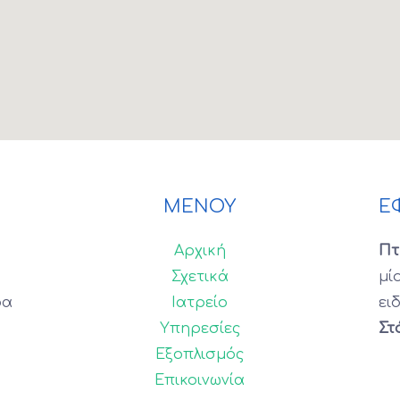
ΜΕΝΟΥ
Ε
Αρχική
Πτ
Σχετικά
μί
ρα
Ιατρείο
ει
Υπηρεσίες
Στ
Εξοπλισμός
Επικοινωνία