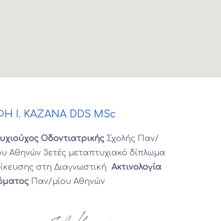
ΦΗ Ι. ΚΑΖΑΝΑ DDS MSc
υχιούχος Οδοντιατρικής
Σχολής Παν/
ου Αθηνών 3ετές μεταπτυχιακό δίπλωμα
δίκευσης στη Διαγνωστική
Ακτινολογία
όματος
Παν/μίου Αθηνών