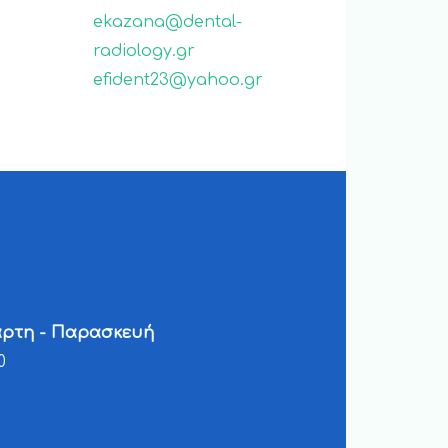
ekazana@dental-
radiology.gr
efident23@yahoo.gr
τάρτη - Παρασκευή
0