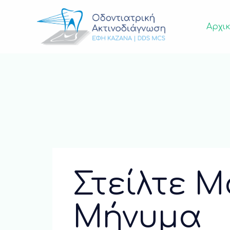
Αρχι
Στείλτε 
Μήνυμα